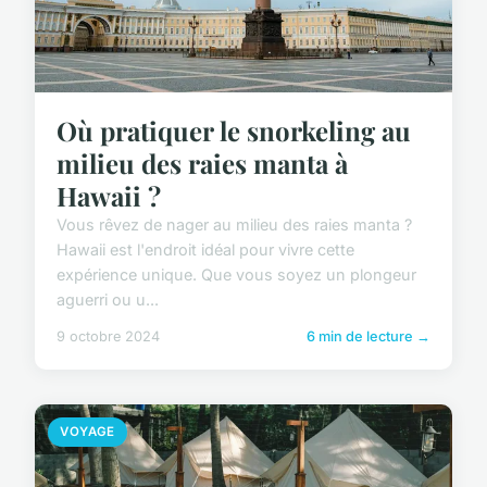
Où pratiquer le snorkeling au
milieu des raies manta à
Hawaii ?
Vous rêvez de nager au milieu des raies manta ?
Hawaii est l'endroit idéal pour vivre cette
expérience unique. Que vous soyez un plongeur
aguerri ou u...
9 octobre 2024
6 min de lecture →
VOYAGE