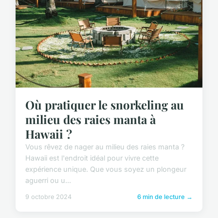
Où pratiquer le snorkeling au
milieu des raies manta à
Hawaii ?
Vous rêvez de nager au milieu des raies manta ?
Hawaii est l'endroit idéal pour vivre cette
expérience unique. Que vous soyez un plongeur
aguerri ou u...
9 octobre 2024
6 min de lecture →