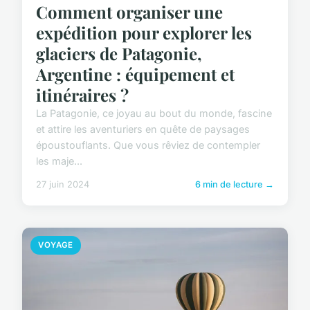
Comment organiser une
expédition pour explorer les
glaciers de Patagonie,
Argentine : équipement et
itinéraires ?
La Patagonie, ce joyau au bout du monde, fascine
et attire les aventuriers en quête de paysages
époustouflants. Que vous rêviez de contempler
les maje...
27 juin 2024
6 min de lecture →
VOYAGE