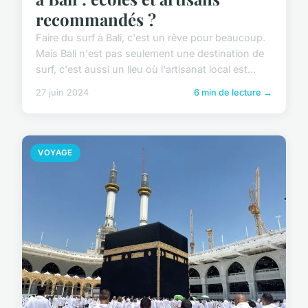
recommandés ?
Faire du surf à Bali, c'est un rêve pour beaucoup.
Mais Bali n'est pas seulement une destination de
surf, c'est aussi un lieu où l'artisanat local est...
27 juin 2024
6 min de lecture →
VOYAGE