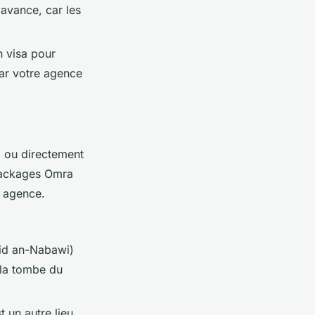
'avance, car les
n visa pour
par votre agence
e
ou directement
 packages Omra
e agence.
id an-Nabawi)
 la tombe du
 un autre lieu