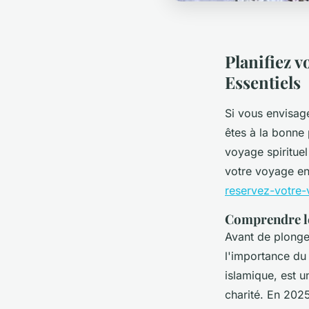
Planifiez 
Essentiels
Si vous envisag
êtes à la bonne 
voyage spiritue
votre voyage en
reservez-votre-
Comprendre l
Avant de plonge
l'importance d
islamique, est u
charité. En 202