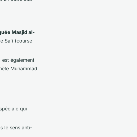
uée Masjid al-
de Sa'i (course
l est également
Prophète Muhammad
spéciale qui
s le sens anti-