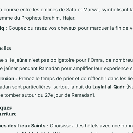
la course entre les collines de Safa et Marwa, symbolisant 
 femme du Prophète Ibrahim, Hajar.
lq
: Coupez ou rasez vos cheveux pour marquer la fin de vo
uelles
 si le jeûne n'est pas obligatoire pour l'Omra, de nombreu
de jeûner pendant Ramadan pour amplifier leur expérience spi
flexion
: Prenez le temps de prier et de réfléchir dans les lie
dan sont particulières, surtout la nuit du
Laylat al-Qadr
(Nu
ée tomber autour du 27e jour de Ramadan1.
iques
rriture
es des Lieux Saints
: Choisissez des hôtels avec une bonn