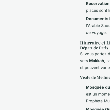
Réservation
places sont 
Documents 
l'Arabie Saou
de voyage.
Itinéraire et 
Départ de Paris
Si vous partez 
vers
Makkah
, s
et peuvent varie
Visite de Médin
Mosquée du
est un momen
Prophète M
Mosquée Q