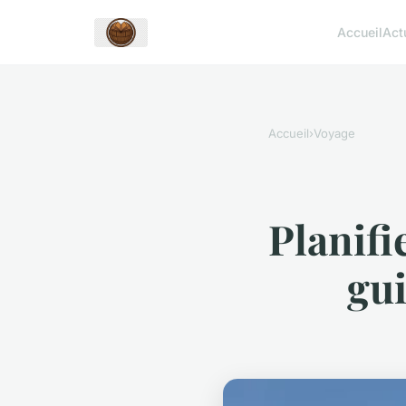
Accueil
Act
Accueil
›
Voyage
Planifi
gui