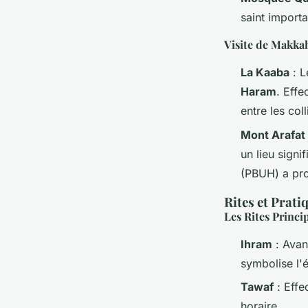
saint importan
Visite de Makka
La Kaaba
: L
Haram
. Effe
entre les col
Mont Arafat
un lieu sign
(PBUH) a pr
Rites et Prat
Les Rites Princi
Ihram
: Avan
symbolise l'é
Tawaf
: Effe
horaire.