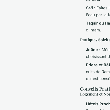
Sa'i
: Faites 
l'eau par la
Taqsir ou Ha
d'Ihram.
Pratiques Spirit
Jeûne
: Même
choisissent 
Prière et Ré
nuits de Rama
qui est cens
Conseils Prat
Logement et Nou
Hôtels Proch