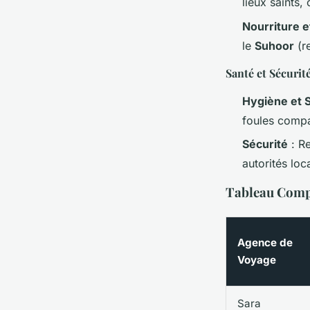
lieux saints
Nourriture e
le
Suhoor
(re
Santé et Sécurit
Hygiène et 
foules compa
Sécurité
: Re
autorités loc
Tableau Comp
Agence de
Voyage
Sara