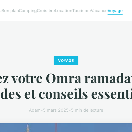
u
Bon plan
Camping
Croisière
Location
Tourisme
Vacance
Voyage
VOYAGE
ez votre Omra ramada
des et conseils essent
Adam
•
5 mars 2025
•
5 min de lecture