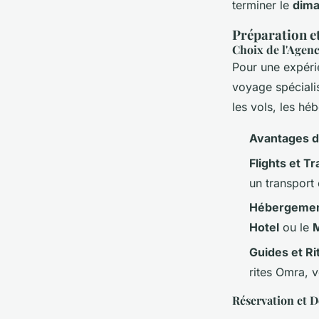
terminer le
dima
Préparation et
Choix de l'Agen
Pour une expéri
voyage spéciali
les vols, les héb
Avantages d
Flights et T
un transport 
Hébergeme
Hotel
ou le
M
Guides et Ri
rites Omra, 
Réservation et 