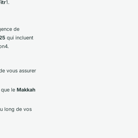
itr
1.
gence de
25
qui incluent
ion4.
de vous assurer
s que le
Makkah
u long de vos