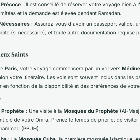
 Précoce
: Il est conseillé de réserver votre voyage bien à l
limitées et la demande est élevée pendant Ramadan.
Nécessaires
: Assurez-vous d'avoir un passeport valide, u
dite (si nécessaire), et toute autre documentation requise 
Lieux Saints
de
Paris
, votre voyage commencera par un vol vers
Médin
elon votre itinéraire. Les vols sont souvent inclus dans les
r en fonction de la disponibilité et des préférences de votr
e
 Prophète
: Une visite à la
Mosquée du Prophète
(Al-Masj
t clé de votre Omra. Prenez le temps de prier et de visiter
uhammad (PBUH).
uba
: La
Mosquée Quba
, la première mosquée islamique, est