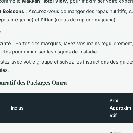
, comme le
Makkah Hotel View
, pour maximiser votre expér
t Boissons
: Assurez-vous de manger des repas nutritifs, s
pas pré-jeûne) et l'
Iftar
(repas de rupture du jeûne).
é
Santé
: Portez des masques, lavez vos mains régulièrement, 
ctes pour minimiser les risques de maladie.
stez avec votre groupe et suivez les instructions des guide
ales.
aratif des Packages Omra
Prix
Inclus
Approxim
atif