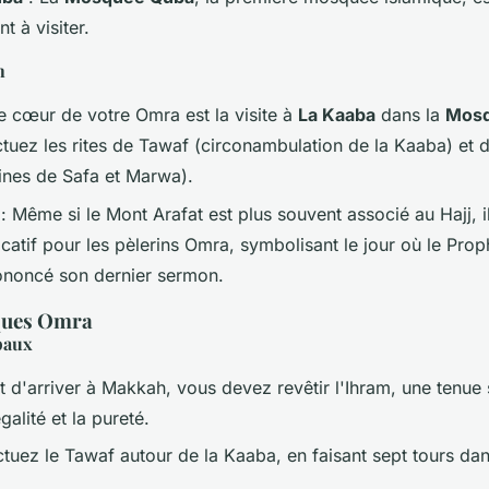
t à visiter.
h
e cœur de votre Omra est la visite à
La Kaaba
dans la
Mosq
ctuez les rites de Tawaf (circonambulation de la Kaaba) et 
lines de Safa et Marwa).
: Même si le Mont Arafat est plus souvent associé au Hajj, i
ificatif pour les pèlerins Omra, symbolisant le jour où le 
ononcé son dernier sermon.
iques Omra
paux
t d'arriver à Makkah, vous devez revêtir l'Ihram, une tenue 
galité et la pureté.
ctuez le Tawaf autour de la Kaaba, en faisant sept tours dan