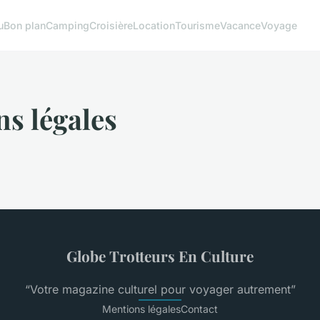
u
Bon plan
Camping
Croisière
Location
Tourisme
Vacance
Voyage
s légales
Globe Trotteurs En Culture
“Votre magazine culturel pour voyager autrement”
Mentions légales
Contact