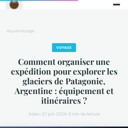
Accueil
›
Voyage
VOYAGE
Comment organiser une
expédition pour explorer les
glaciers de Patagonie,
Argentine : équipement et
itinéraires ?
Adam
•
27 juin 2024
•
6 min de lecture