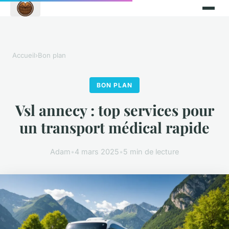
Accueil
›
Bon plan
BON PLAN
Vsl annecy : top services pour
un transport médical rapide
Adam
•
4 mars 2025
•
5 min de lecture