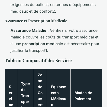
exigences du patient, en termes d'équipements
médicaux et de confort2.
Assurance et Prescription Médicale
Assurance Maladie
: Vérifiez si votre assurance
maladie couvre les coûts du transport médical et
si une
prescription médicale
est nécessaire pour
justifier le transport1.
Tableau Comparatif des Services
Zo
ne
Type
S
de
Équipem
de
er
Co
ents
Modes de
Tran
vi
uv
Médicau
Paiement
spor
ce
ert
x