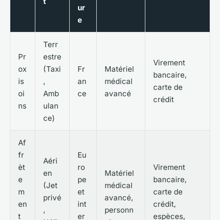
t
ur
e
Terr
Pr
estre
Virement
ox
(Taxi
Fr
Matériel
bancaire,
is
,
an
médical
carte de
oi
Amb
ce
avancé
crédit
ns
ulan
ce)
Af
fr
Eu
Aéri
èt
ro
Virement
en
Matériel
e
pe
bancaire,
(Jet
médical
m
et
carte de
privé
avancé,
en
int
crédit,
,
personn
t
er
espèces,