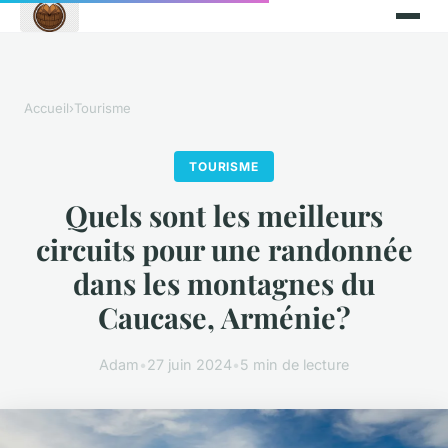
Accueil
›
Tourisme
TOURISME
Quels sont les meilleurs
circuits pour une randonnée
dans les montagnes du
Caucase, Arménie?
Adam
•
27 juin 2024
•
5 min de lecture