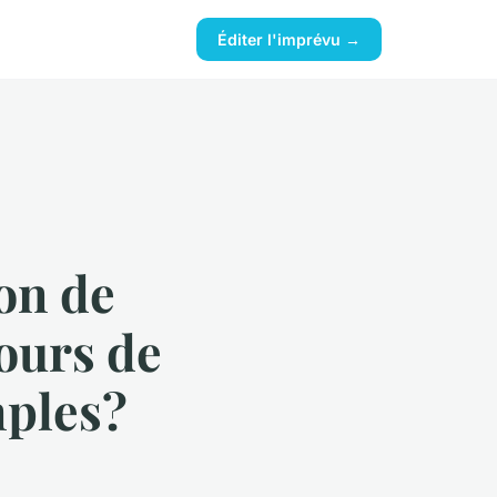
Éditer l'imprévu →
on de
ours de
mples?