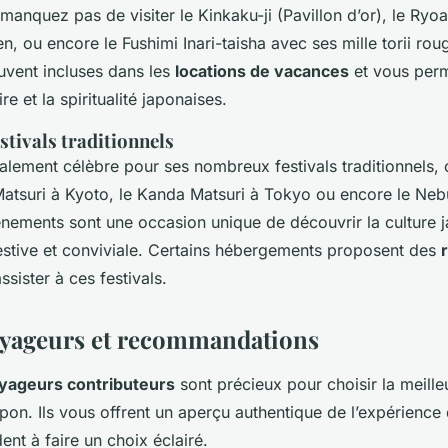
 manquez pas de visiter le Kinkaku-ji (Pavillon d’or), le Ryoa
en, ou encore le Fushimi Inari-taisha avec ses mille torii rou
uvent incluses dans les
locations de vacances
et vous perm
ire et la spiritualité japonaises.
estivals traditionnels
alement célèbre pour ses nombreux festivals traditionnels, 
 Matsuri à Kyoto, le Kanda Matsuri à Tokyo ou encore le Neb
nements sont une occasion unique de découvrir la culture 
stive et conviviale. Certains hébergements proposent des
ssister à ces festivals.
oyageurs et recommandations
yageurs contributeurs
sont précieux pour choisir la meill
on. Ils vous offrent un aperçu authentique de l’expérience
ent à faire un choix éclairé.