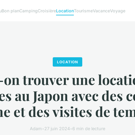
u
Bon plan
Camping
Croisière
Location
Tourisme
Vacance
Voyage
LOCATION
-on trouver une locati
es au Japon avec des c
ne et des visites de te
Adam
•
27 juin 2024
•
6 min de lecture