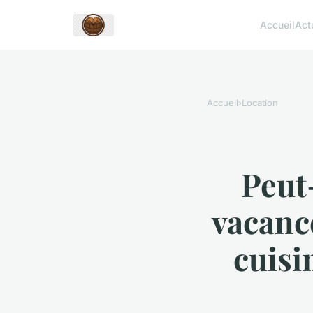
Accueil
Act
Accueil
›
Location
Peut
vacanc
cuisi