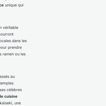
ce
unique qui
 véritable
ourront
locales dans les
 pour prendre
s ramen ou les
lassés au
 temples
 ses célèbres
de cuisine
kaiseki, une