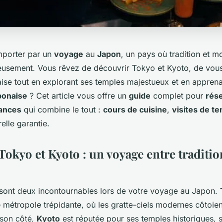
mporter par un
voyage
au
Japon
, un pays où tradition et m
usement. Vous rêvez de découvrir Tokyo et Kyoto, de vou
aise tout en explorant ses temples majestueux et en apprena
ponaise
? Cet article vous offre un
guide
complet pour
rés
cances
qui combine le tout :
cours de cuisine
,
visites de t
elle garantie.
okyo et Kyoto : un voyage entre traditio
sont deux incontournables lors de votre voyage au Japon.
e métropole trépidante, où les gratte-ciels modernes côtoient
 son côté,
Kyoto
est réputée pour ses temples historiques, s