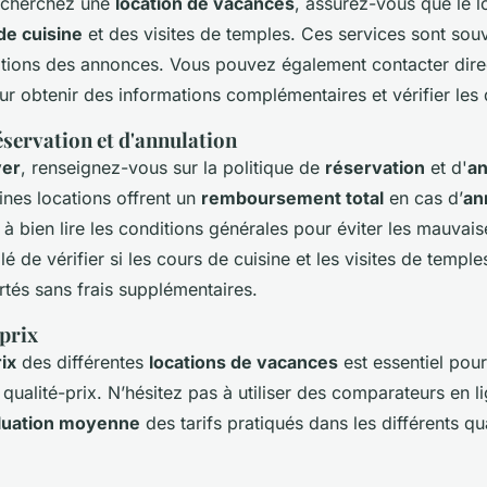
echerchez une
location de vacances
, assurez-vous que le 
de cuisine
et des visites de temples. Ces services sont so
ptions des annonces. Vous pouvez également contacter dire
ur obtenir des informations complémentaires et vérifier les d
éservation et d'annulation
ver
, renseignez-vous sur la politique de
réservation
et d'
an
ines locations offrent un
remboursement total
en cas d’
an
z à bien lire les conditions générales pour éviter les mauvaise
lé de vérifier si les cours de cuisine et les visites de templ
rtés sans frais supplémentaires.
prix
ix
des différentes
locations de vacances
est essentiel pour
 qualité-prix. N’hésitez pas à utiliser des comparateurs en l
luation moyenne
des tarifs pratiqués dans les différents q