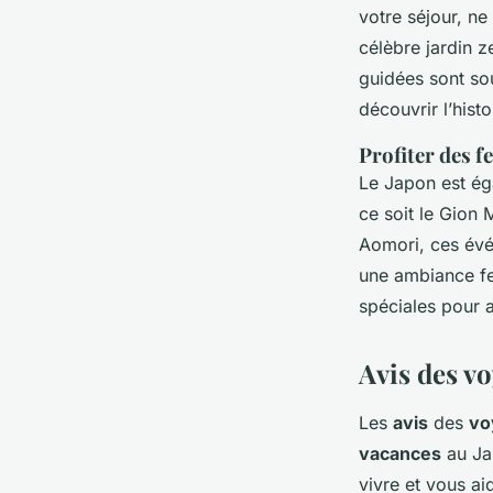
votre séjour, ne
célèbre jardin z
guidées sont so
découvrir l’histo
Profiter des f
Le Japon est ég
ce soit le Gion
Aomori, ces évé
une ambiance fe
spéciales pour a
Avis des v
Les
avis
des
vo
vacances
au Jap
vivre et vous aid