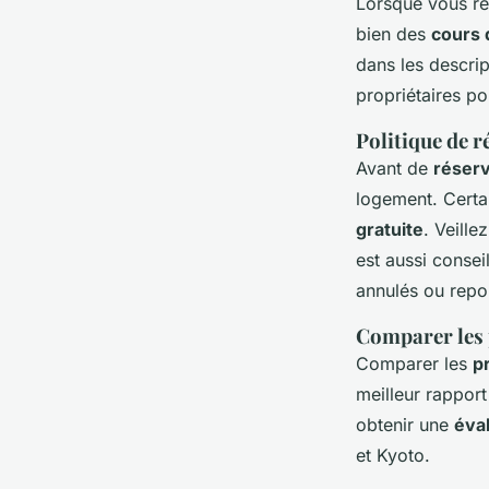
Lorsque vous r
bien des
cours 
dans les descri
propriétaires po
Politique de r
Avant de
réser
logement. Certa
gratuite
. Veille
est aussi conseil
annulés ou repo
Comparer les 
Comparer les
pr
meilleur rapport
obtenir une
éva
et Kyoto.