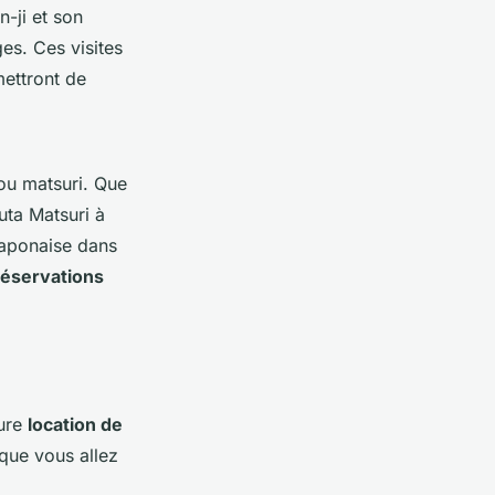
n-ji et son
ges. Ces visites
ettront de
ou matsuri. Que
uta Matsuri à
japonaise dans
réservations
eure
location de
 que vous allez