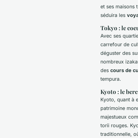
et ses maisons t
séduira les
voy
Tokyo : le coe
Avec ses quarti
carrefour de cu
déguster des sus
nombreux izakaya
des
cours de cu
tempura.
Kyoto : le ber
Kyoto, quant à e
patrimoine mon
majestueux comme
torii rouges. Ky
traditionnelle,