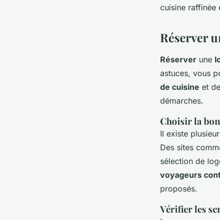
cuisine raffinée
Réserver un
Réserver
une
l
astuces, vous p
de cuisine
et de
démarches.
Choisir la bo
Il existe plusie
Des sites comme
sélection de lo
voyageurs cont
proposés.
Vérifier les se