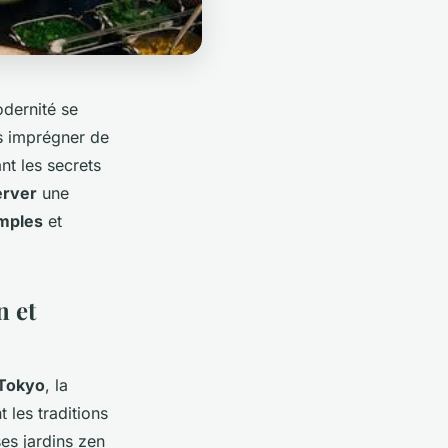
odernité se
s imprégner de
nt les secrets
erver
une
emples
et
n et
Tokyo
, la
 les traditions
es jardins zen