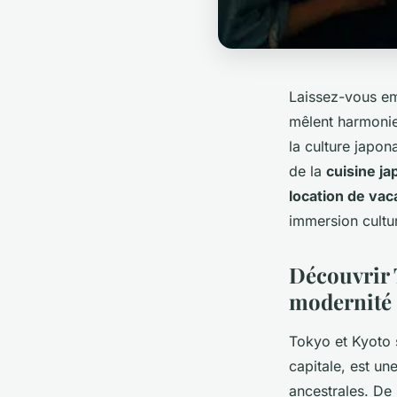
Laissez-vous e
mêlent harmonie
la culture japon
de la
cuisine ja
location de va
immersion cultur
Découvrir T
modernité
Tokyo et Kyoto 
capitale, est un
ancestrales. De