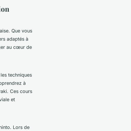
ion
aise. Que vous
ers adaptés à
nger au cœur de
 les techniques
apprendrez à
yaki. Ces cours
iale et
into. Lors de