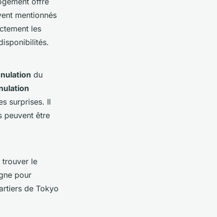
logement offre
uvent mentionnés
ctement les
isponibilités.
nulation
du
nulation
s surprises. Il
es peuvent être
 trouver le
igne pour
uartiers de Tokyo