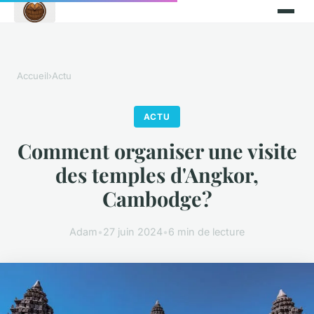
Accueil
›
Actu
ACTU
Comment organiser une visite
des temples d'Angkor,
Cambodge?
Adam
•
27 juin 2024
•
6 min de lecture