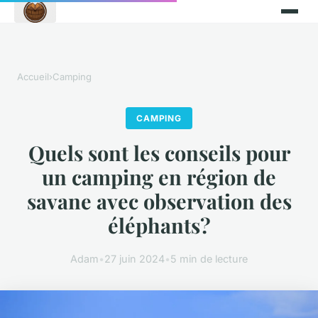
Accueil
›
Camping
CAMPING
Quels sont les conseils pour
un camping en région de
savane avec observation des
éléphants?
Adam
•
27 juin 2024
•
5 min de lecture