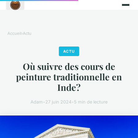
Accueil
›
Actu
ACTU
Où suivre des cours de
peinture traditionnelle en
Inde?
Adam
•
27 juin 2024
•
5 min de lecture